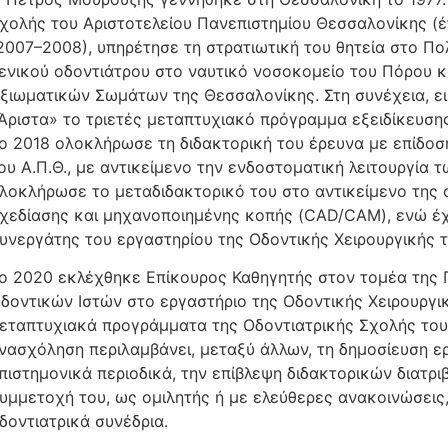
χολής του Αριστοτελείου Πανεπιστημίου Θεσσαλονίκης (έ
2007–2008), υπηρέτησε τη στρατιωτική του θητεία στο Π
ενικού οδοντιάτρου στο ναυτικό νοσοκομείο του Πόρου κ
ξιωματικών Σωμάτων της Θεσσαλονίκης. Στη συνέχεια, ε
Άριστα» το τριετές μεταπτυχιακό πρόγραμμα εξειδίκευσης
ο 2018 ολοκλήρωσε τη διδακτορική του έρευνα με επίδοσ
ου Α.Π.Θ., με αντικείμενο την ενδοστοματική λειτουργία 
λοκλήρωσε το μεταδιδακτορικό του στο αντικείμενο της 
χεδίασης και μηχανοποιημένης κοπής (CAD/CAM), ενώ έχ
υνεργάτης του εργαστηρίου της Οδοντικής Χειρουργικής το
ο 2020 εκλέχθηκε Επίκουρος Καθηγητής στον τομέα της 
δοντικών Ιστών στο εργαστήριο της Οδοντικής Χειρουργι
εταπτυχιακά προγράμματα της Οδοντιατρικής Σχολής του 
νασχόληση περιλαμβάνει, μεταξύ άλλων, τη δημοσίευση ε
πιστημονικά περιοδικά, την επίβλεψη διδακτορικών διατρ
υμμετοχή του, ως ομιλητής ή με ελεύθερες ανακοινώσεις,
δοντιατρικά συνέδρια.