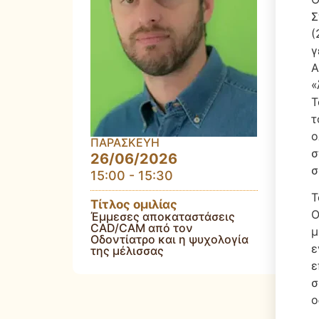
Σ
(
γ
Α
«
Τ
τ
ο
ΠΑΡΑΣΚΕΥΗ
σ
26/06/2026
σ
15:00 - 15:30
Τ
Τίτλος ομιλίας
Ο
Έμμεσες αποκαταστάσεις
CAD/CAM από τον
μ
Οδοντίατρο και η ψυχολογία
ε
της μέλισσας
ε
σ
ο