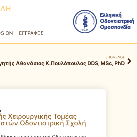
ΟΛΗ
S ON
ΕΓΓΡΑΦΕΣ
ΕΠΟΜΕΝΟΣ
γητής Αθανάσιος Κ.Πουλόπουλος DDS, MSc, PhD
.
ής Χειρουργικής Τομέας
Ιστών Οδοντιατρική Σχολή
Είναι πτυχιούχος της Οδοντιατρικής